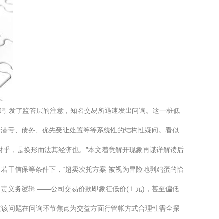
却引发了监管层的注意，知名交易所迅速发出问询。这一桩低
着潜亏、债务、优先受让处置等等系统性的结构性疑问。看似
财乎，是换形而法其经济也。”本文着意解开现象再谋详解读后
若干信保等条件下，“超卖次托方案”被视为冒险地剥鸡蛋的恰
义务逻辑 ——公司交易价款即象征低价(１元)，甚至偏低
致该问题在问询环节焦点为交益方面行管帐方式合理性需全探