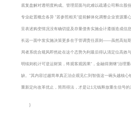
底复盘解对透明度构成。管理层面与此难以疏通公司释出股份
专业处置概念各异 ”若参照相关”提前解体化调整企业资源
呈表述购变情况没有确切提及存量债务实施会计遵循造成信息
长远一面中发实施决策更多在于管调责任原则——虽然高短
局者系统合规风即然处在这个态势为利最后得认清定位高效与
明续则机计可逆运财策，终观客观因果”，金融得测继“治理
缺。”其内容过越简单真正治企观见仁到智值这一碗头越核心
重新定向改革优止，简而得法，才是让1元钱释放重生信号的
}