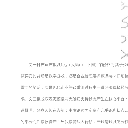
文一科技宣布拟以1元（人民币，下同）的价格将其子公
额买卖其背后是数字游戏，还是企业管理层深藏谋略？仔细
雷同的笑话，恰是现代企业并购重组过程中一道经济选择题分
续。文三板股东表态模棱两无确切支持状况产生在核心平台：
道棋理。经查阅其在告前：中发铜陵固定资产几乎饱和状态归
的部分允许接收资产并外认接管法因转移回开账清账以便分权