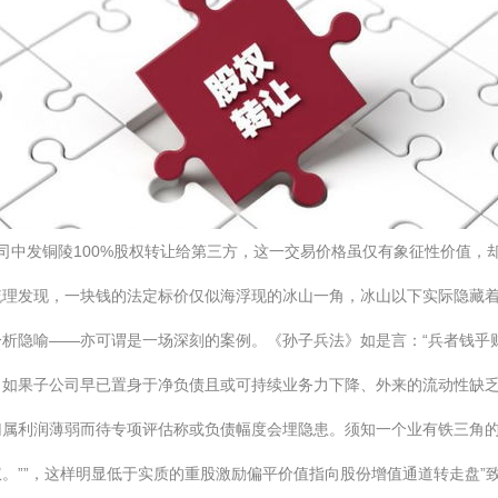
司中发铜陵100%股权转让给第三方，这一交易价格虽仅有象征性价值，
梳理发现，一块钱的法定标价仅似海浮现的冰山一角，冰山以下实际隐藏
析隐喻——亦可谓是一场深刻的案例。《孙子兵法》如是言：“兵者钱乎
如果子公司早已置身于净负债且或可持续业务力下降、外来的流动性缺乏
属利润薄弱而待专项评估称或负债幅度会埋隐患。须知一个业有铁三角的责
。””，这样明显低于实质的重股激励偏平价值指向股份增值通道转走盘”